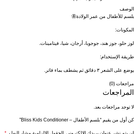
الوصف
بلسم للأطفال من عمر الولادة🦋
المكونات:
لوز حلو، جوز هند، جوجوبا، أرجان، شيا، فيتامينات.
طريقة الإستخدام:
يوضع على الشعر ٣ دقائق ثم يشطف بماء فاتر.
مراجعات (0)
المراجعات
لا توجد مراجعات بعد.
كن أول من يقيم “بلسم الأطفال – Bliss Kids Conditioner”
لن يتم نشر عنوان بريدك الإلكتروني.
الحقول الإلزامية مشار إليها بـ
*