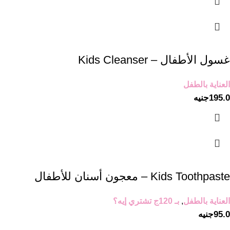
غسول الأطفال – Kids Cleanser
العناية بالطفل
195.0
جنيه
Kids Toothpaste – معجون أسنان للأطفال
العناية بالطفل
,
بـ 120ج تشتري إيه؟
95.0
جنيه