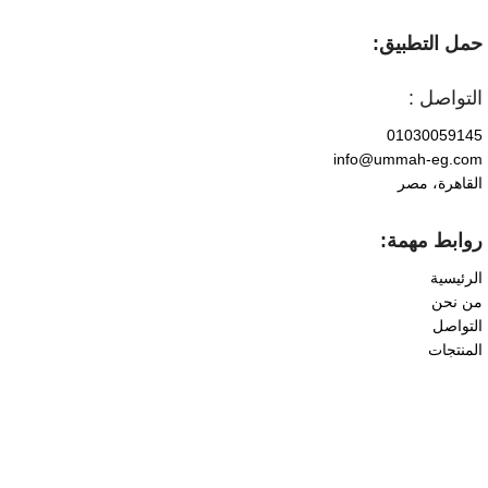
حمل التطبيق:
التواصل :
01030059145
info@ummah-eg.com
القاهرة، مصر
روابط مهمة:
الرئيسية
من نحن
التواصل
المنتجات
نقدّم منتجات عناية بالبشرة مختارة بعناية لتناسب مختلف أنواع
البشرة، بجودة عالية