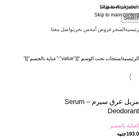
Skip to navigation
Skip to main content
Searc
رئيسية
المتجر
عروض أمة
من نحن
تواصل معنا
[{"value":"عناية بالجسم"}]
الرئيسية
منتجات تحت الوسم “[{"value":"عناية بالجسم"}]”
مزيل عرق سيرم – Serum
Deodorant
العناية بالجسم
193.0
جنيه