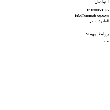
التواصل :
01030059145
info@ummah-eg.com
القاهرة، مصر
روابط مهمة:
الرئيسية
من نحن
التواصل
المنتجات
نقدّم منتجات عناية بالبشرة مختارة بعناية لتناسب مختلف أنواع
البشرة، بجودة عالية